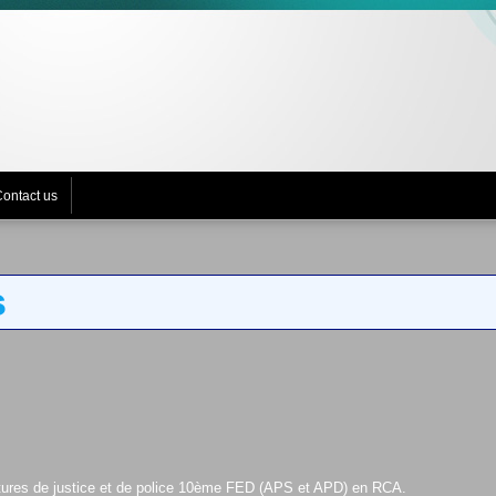
ontact us
s
ructures de justice et de police 10ème FED (APS et APD) en RCA.