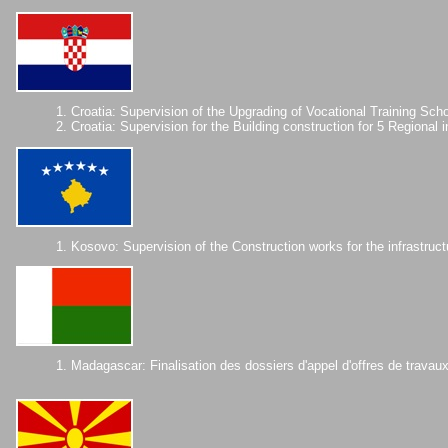
1. Croatia: Supervision of the Upgrading of Vocational Training Sc
2. Croatia: Supervision for the Building construction for 5 Regiona
1. Kosovo: Supervision of the Construction works for the infrastru
1. Madagascar: Finalisation des dossiers d'appel d'offres de travau