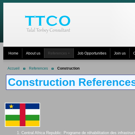
Home
About us
References +
Job Opportunities
Join us
C
Accueil
References
Construction
Construction Reference
1. Central Africa Republic: Programe de réhabilitation des infrast