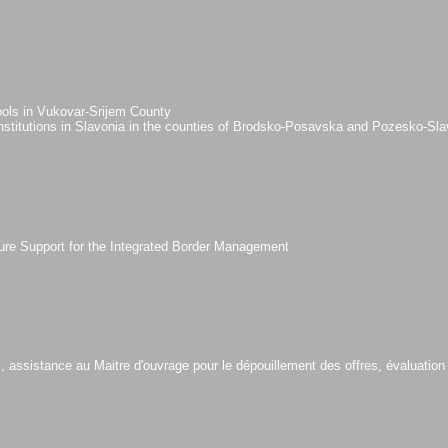
hools in Vukovar-Srijem County
l institutions in Slavonia in the counties of Brodsko-Posavska and Pozesko-Sl
cture Support for the Integrated Border Management
x, assistance au Maitre d'ouvrage pour le dépouillement des offres, évaluati